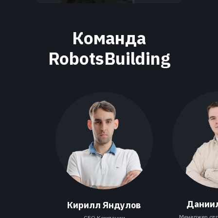
Команда
RobotsBuilding
Дании
Кирилл Яндулов
Менеджер отд
СЕО Компании